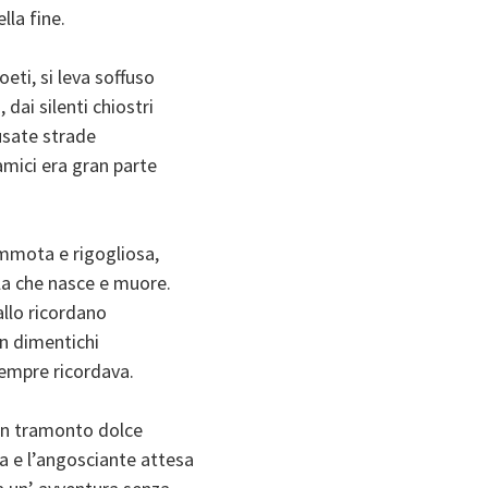
lla fine.
ti, si leva soffuso
 dai silenti chiostri
 usate strade
mici era gran parte
immota e rigogliosa,
lla che nasce e muore.
allo ricordano
on dimentichi
sempre ricordava.
un tramonto dolce
ca e l’angosciante attesa