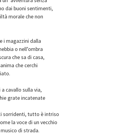
a un’ avventura senza
no dai buoni sentimenti,
biltà morale che non
 e i magazzini dalla
 nebbia o nell’ombra
cura che sa di casa,
i anima che cerchi
iato.
a cavallo sulla via,
cchie grate incatenate
 sorridenti, tutto è intriso
come la voce di un vecchio
 musico di strada.