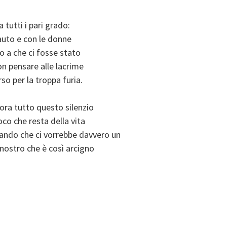
tutti i pari grado:
’auto e con le donne
no a che ci fosse stato
on pensare alle lacrime
rso per la troppa furia.
ora tutto questo silenzio
oco che resta della vita
sando che ci vorrebbe davvero un
nostro che è così arcigno