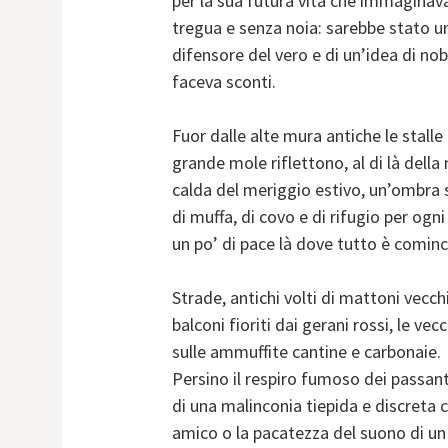
per la sua futura vita che immaginav
tregua e senza noia: sarebbe stato u
difensore del vero e di un’idea di no
faceva sconti.
Fuor dalle alte mura antiche le stalle
grande mole riflettono, al di là della
calda del meriggio estivo, un’ombra s
di muffa, di covo e di rifugio per ogn
un po’ di pace là dove tutto è cominc
Strade, antichi volti di mattoni vecchi 
balconi fioriti dai gerani rossi, le ve
sulle ammuffite cantine e carbonaie.
Persino il respiro fumoso dei passanti
di una malinconia tiepida e discreta 
amico o la pacatezza del suono di un