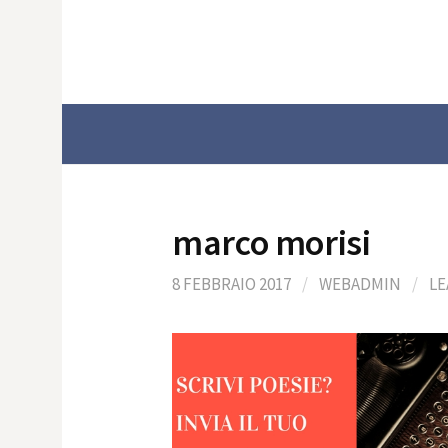
Skip
to
content
marco morisi
8 FEBBRAIO 2017
/
WEBADMIN
/
LE