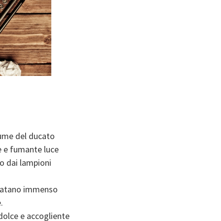
rume del ducato
e e fumante luce
no dai lampioni
 platano immenso
.
dolce e accogliente