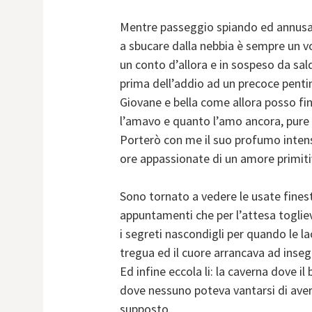
Mentre passeggio spiando ed annusan
a sbucare dalla nebbia è sempre un v
un conto d’allora e in sospeso da sald
prima dell’addio ad un precoce pent
Giovane e bella come allora posso fi
l’amavo e quanto l’amo ancora, pure su
Porterò con me il suo profumo inte
ore appassionate di un amore primiti
Sono tornato a vedere le usate finest
appuntamenti che per l’attesa togliev
i segreti nascondigli per quando le 
tregua ed il cuore arrancava ad inseg
Ed infine eccola li: la caverna dove il 
dove nessuno poteva vantarsi di aver
supposto.