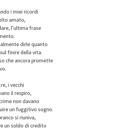
do i miei ricordi
olto amato,
are, l’ultima frase
imento.
nalmente dirle quanto
l finire della vita.
nso che ancora promette
vo.
re, i vecchi
ano il respiro,
lacrime non davano
uire un fuggitivo sogno.
branco si riuniva,
e un soldo di credito