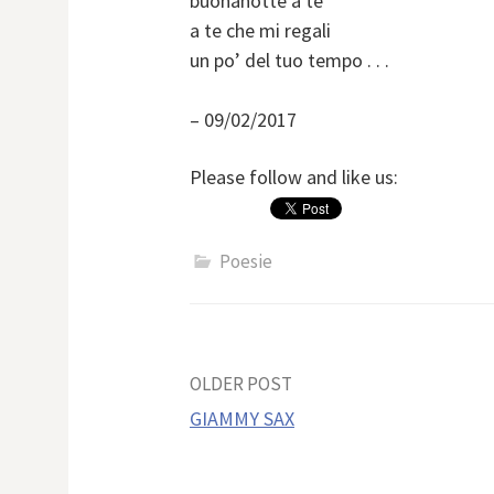
buonanotte a te
a te che mi regali
un po’ del tuo tempo . . .
– 09/02/2017
Please follow and like us:
Poesie
Post
OLDER POST
GIAMMY SAX
navigation