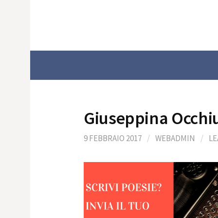
Skip
to
content
Giuseppina Occhi
9 FEBBRAIO 2017
/
WEBADMIN
/
LE