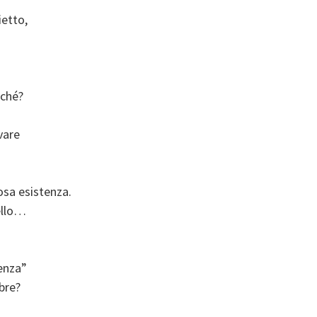
ietto,
rché?
vare
osa esistenza.
vello…
senza”
bre?