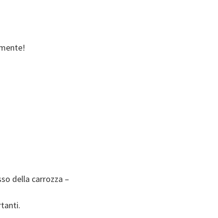
almente!
sso della carrozza –
tanti.