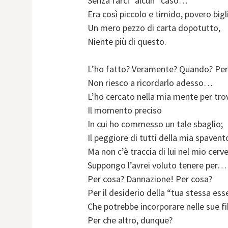
Senza farci “alcun” caso…
Era così piccolo e timido, povero bigl
Un mero pezzo di carta dopotutto,
Niente più di questo.
L’ho fatto? Veramente? Quando? Pe
Non riesco a ricordarlo adesso…
L’ho cercato nella mia mente per tro
Il momento preciso
In cui ho commesso un tale sbaglio;
Il peggiore di tutti della mia spavent
Ma non c’è traccia di lui nel mio cer
Suppongo l’avrei voluto tenere per…
Per cosa? Dannazione! Per cosa?
Per il desiderio della “tua stessa es
Che potrebbe incorporare nelle sue fi
Per che altro, dunque?