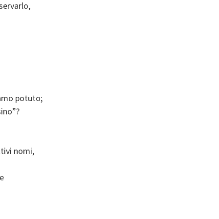
servarlo,
iamo potuto;
sino”?
tivi nomi,
re