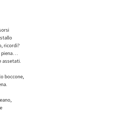
sorsi
stallo
, ricordi?
ra piena…
 assetati.
olo boccone,
ena.
ceano,
ie