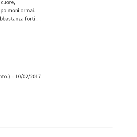
 cuore,
 polmoni ormai.
 abbastanza forti…
nto.) – 10/02/2017