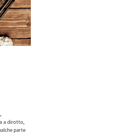
,
 a dirotto,
alche parte