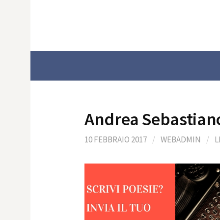
Skip
to
content
Andrea Sebastiano
10 FEBBRAIO 2017
/
WEBADMIN
/
L