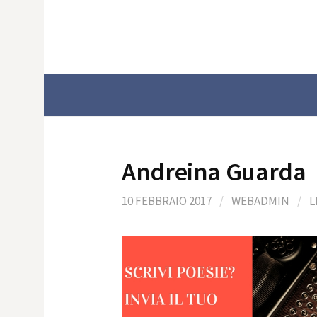
Skip
to
content
Andreina Guarda
10 FEBBRAIO 2017
/
WEBADMIN
/
L