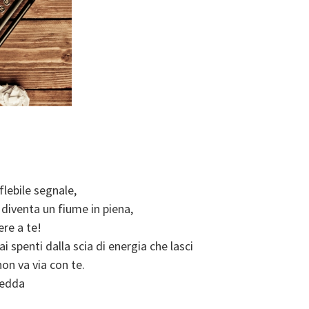
flebile segnale,
diventa un fiume in piena,
re a te!
i spenti dalla scia di energia che lasci
on va via con te.
redda