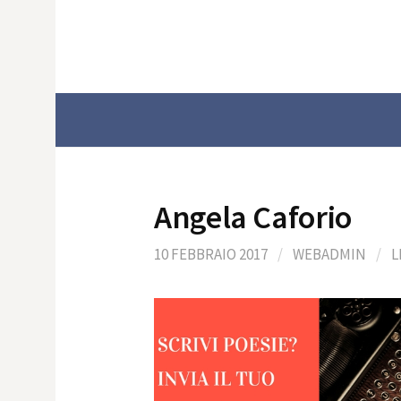
Skip
to
content
Angela Caforio
10 FEBBRAIO 2017
/
WEBADMIN
/
L