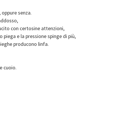
o, oppure senza.
 addosso,
ucito con certosine attenzioni,
o piega e la pressione spinge di più,
 pieghe producono linfa.
e cuoio.