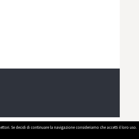
 lettori. Se decidi di continuare la navigazione consideriamo che accetti il loro uso.
ed by
WordPress
|
Theme by
Themehaus