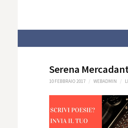
Skip
to
content
Serena Mercadan
10 FEBBRAIO 2017
/
WEBADMIN
/
L