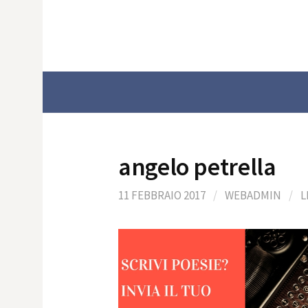
Skip
to
content
angelo petrella
11 FEBBRAIO 2017
/
WEBADMIN
/
L