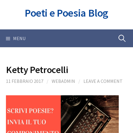
Skip
Poeti e Poesia Blog
to
content
Ricerca
MENU
per:
Ketty Petrocelli
11 FEBBRAIO 2017
/
WEBADMIN
/
LEAVE A COMMENT