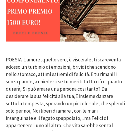
POESIA: L amore ,quello vero, è viscerale, ti scareventa
adosso un turbinio di emozioni, brividi che scendono
nello stomaco, attimi estremi di felicità. E tu rimani li
senza parole, a chiederti se tu meriti tutto ciò e quanto
durerà, Si può amare una persona cosi tanto? Da
desiderare la sua felicità alla tua,E insieme danzare
sotto la tempesta, sperando un piccolo sole, che splendi
solo per noi, Noi liberi di amare , con le mani
insanguinate e il fegato spappolato, ..ma Felici di
appartenere l uno all altro, Che vita sarebbe senza l