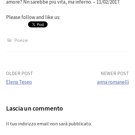
amore? Nn sarebbe più vita, ma inferno. – 11/02/2017
Please follow and like us:
Poesie
Post
OLDER POST
NEWER POST
Elena Teseo
anna romanelli
navigation
Lascia un commento
Il tuo indirizzo email non sarà pubblicato.