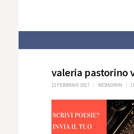
Skip
to
content
valeria pastorino 
11 FEBBRAIO 2017
/
WEBADMIN
/
L