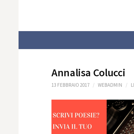
Skip
to
content
Annalisa Colucci
13 FEBBRAIO 2017
/
WEBADMIN
/
L