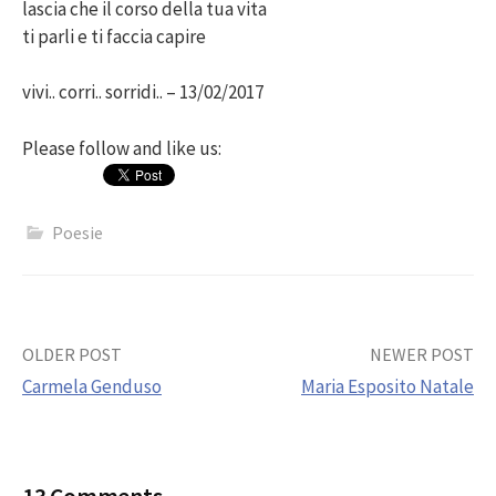
lascia che il corso della tua vita
ti parli e ti faccia capire
vivi.. corri.. sorridi.. – 13/02/2017
Please follow and like us:
Poesie
Post
OLDER POST
NEWER POST
Carmela Genduso
Maria Esposito Natale
navigation