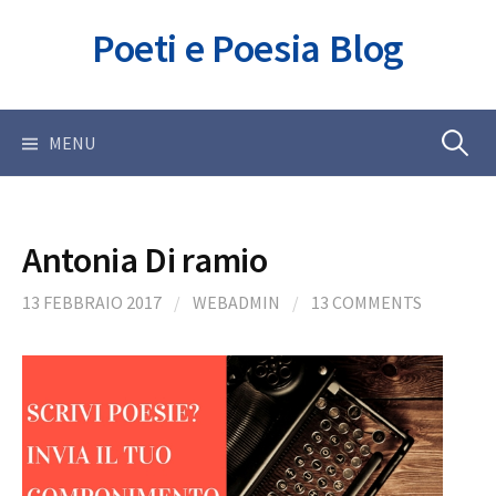
Skip
Poeti e Poesia Blog
to
content
Ricerca
MENU
per:
Antonia Di ramio
13 FEBBRAIO 2017
/
WEBADMIN
/
13 COMMENTS