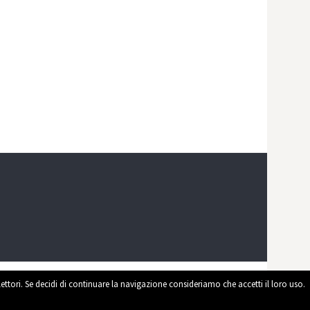
 lettori. Se decidi di continuare la navigazione consideriamo che accetti il loro uso.
ed by
WordPress
|
Theme by
Themehaus