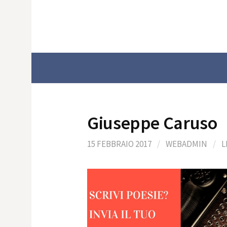
Skip
to
content
Giuseppe Caruso
15 FEBBRAIO 2017
/
WEBADMIN
/
L