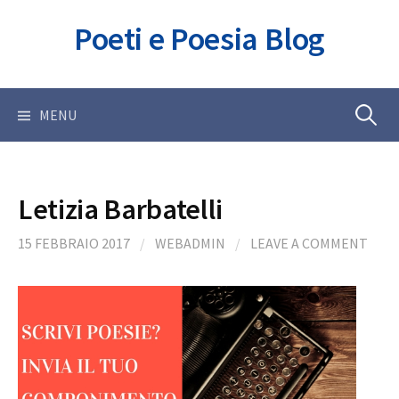
Skip
Poeti e Poesia Blog
to
content
Ricerca
MENU
per:
Letizia Barbatelli
15 FEBBRAIO 2017
/
WEBADMIN
/
LEAVE A COMMENT