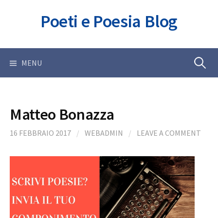
Skip
Poeti e Poesia Blog
to
content
Ricerca
MENU
per:
Matteo Bonazza
16 FEBBRAIO 2017
/
WEBADMIN
/
LEAVE A COMMENT