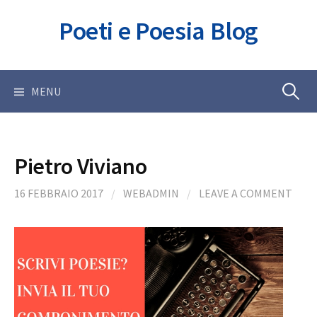
Skip
Poeti e Poesia Blog
to
content
Ricerca
MENU
per:
Pietro Viviano
16 FEBBRAIO 2017
/
WEBADMIN
/
LEAVE A COMMENT