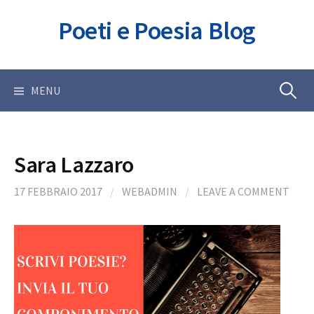
Skip
Poeti e Poesia Blog
to
content
Ricerca
MENU
per:
Sara Lazzaro
17 FEBBRAIO 2017
/
WEBADMIN
/
LEAVE A COMMENT