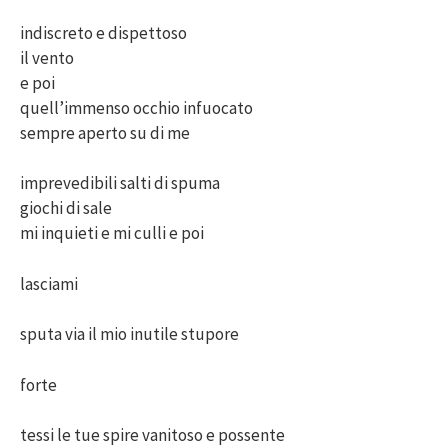
indiscreto e dispettoso
il vento
e poi
quell’immenso occhio infuocato
sempre aperto su di me
imprevedibili salti di spuma
giochi di sale
mi inquieti e mi culli e poi
lasciami
sputa via il mio inutile stupore
forte
tessi le tue spire vanitoso e possente