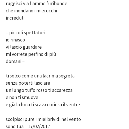
ruggisci via fiamme furibonde
che inondano i miei occhi
increduli
– piccoli spettatori
io rinasco
vi lascio guardare
mi vorrete perfino di più
domani –
ti solco come una lacrima segreta
senza poterti lasciare
un lungo tuffo rosso ti accarezza
e non ti smuove
e già la luna ti scava curiosa il ventre
scolpisci pure i miei brividi nel vento
sono tua – 17/02/2017