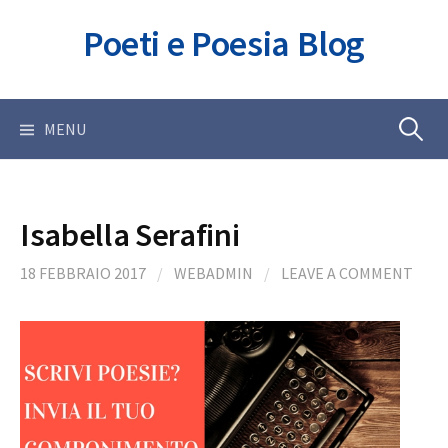
Skip
Poeti e Poesia Blog
to
content
Ricerca
MENU
per:
Isabella Serafini
18 FEBBRAIO 2017
/
WEBADMIN
/
LEAVE A COMMENT