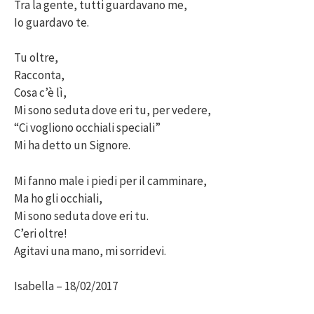
Tra la gente, tutti guardavano me,
Io guardavo te.
Tu oltre,
Racconta,
Cosa c’è lì,
Mi sono seduta dove eri tu, per vedere,
“Ci vogliono occhiali speciali”
Mi ha detto un Signore.
Mi fanno male i piedi per il camminare,
Ma ho gli occhiali,
Mi sono seduta dove eri tu.
C’eri oltre!
Agitavi una mano, mi sorridevi.
Isabella – 18/02/2017