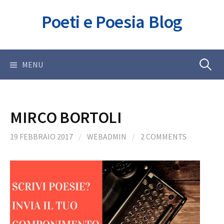
Skip
Poeti e Poesia Blog
to
content
Ricerca
MENU
per:
MIRCO BORTOLI
19 FEBBRAIO 2017
/
WEBADMIN
/
2 COMMENTS