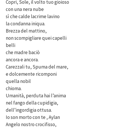
Copri, Sole, il volto tuo gioioso
con una nera nube
sì che calde lacrime lavino
la condanna iniqua.
Brezza del mattino,
non scompigliare quei capelli
belli
che madre baciò
ancora e ancora.
Carezzali tu, Spuma del mare,
e dolcemente ricomponi
quella nobil
chioma.
Umanità, perduta hai l’anima
nel fango della cupidigia,
dell’ingordigia ottusa.
Io son morto con te , Aylan
Angelo nostro crocifisso,