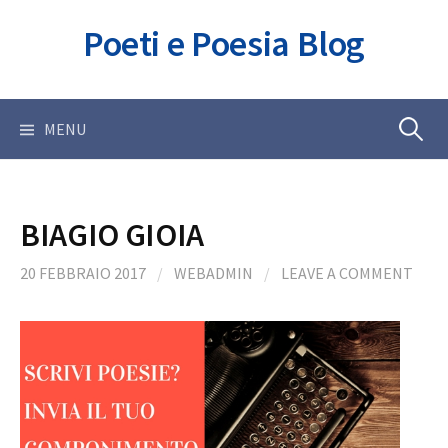
Skip
Poeti e Poesia Blog
to
content
Ricerca
MENU
per:
BIAGIO GIOIA
20 FEBBRAIO 2017
/
WEBADMIN
/
LEAVE A COMMENT