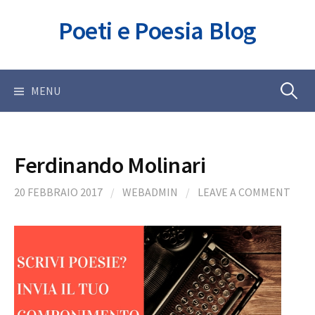
Skip
Poeti e Poesia Blog
to
content
Ricerca
MENU
per:
Ferdinando Molinari
20 FEBBRAIO 2017
/
WEBADMIN
/
LEAVE A COMMENT