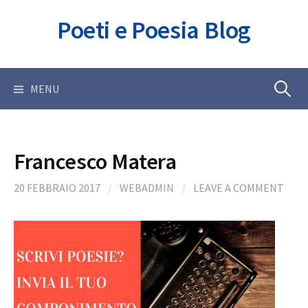
Skip
Poeti e Poesia Blog
to
content
Ricerca
MENU
per:
Francesco Matera
20 FEBBRAIO 2017
/
WEBADMIN
/
LEAVE A COMMENT