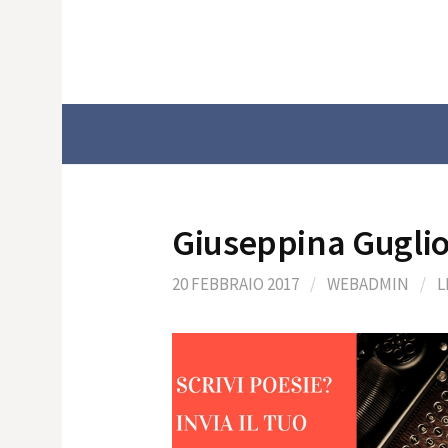
Skip
to
content
Giuseppina Guglio
20 FEBBRAIO 2017
/
WEBADMIN
/
L