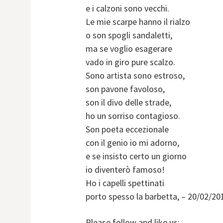
e i calzoni sono vecchi.
Le mie scarpe hanno il rialzo
o son spogli sandaletti,
ma se voglio esagerare
vado in giro pure scalzo.
Sono artista sono estroso,
son pavone favoloso,
son il divo delle strade,
ho un sorriso contagioso.
Son poeta eccezionale
con il genio io mi adorno,
e se insisto certo un giorno
io diventerò famoso!
Ho i capelli spettinati
porto spesso la barbetta, – 20/02/20
Please follow and like us: