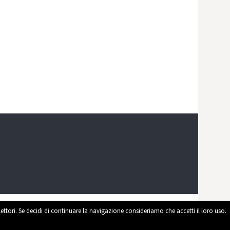
 lettori. Se decidi di continuare la navigazione consideriamo che accetti il loro uso.
ed by
WordPress
|
Theme by
Themehaus