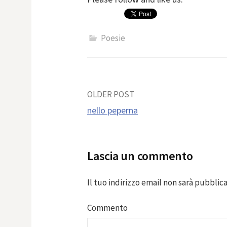
Poesie
Post
OLDER POST
nello peperna
navigation
Lascia un commento
Il tuo indirizzo email non sarà pubblica
Commento