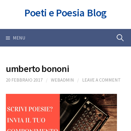
Skip
Poeti e Poesia Blog
to
content
Ricerca
MENU
per:
umberto bononi
20 FEBBRAIO 2017
/
WEBADMIN
/
LEAVE A COMMENT