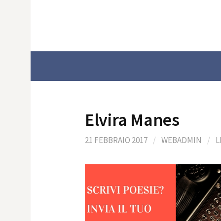
Skip
to
content
Elvira Manes
21 FEBBRAIO 2017
/
WEBADMIN
/
L