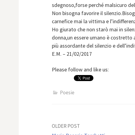
sdegnoso,forse perché malsicuro della
Non bisogna favorire il silenzio.Bisogna
carnefice mai la vittima e l’indiffere
Ho giurato che non starò mai in silen
donna,un essere umano è costretto a s
più assordante del silenzio e dell’indi
E.M. – 21/02/2017
Please follow and like us:
Poesie
Post
OLDER POST