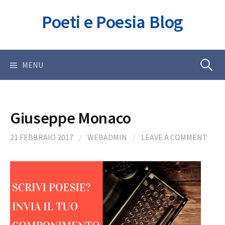
Skip
Poeti e Poesia Blog
to
content
Ricerca
MENU
per:
Giuseppe Monaco
21 FEBBRAIO 2017
/
WEBADMIN
/
LEAVE A COMMENT