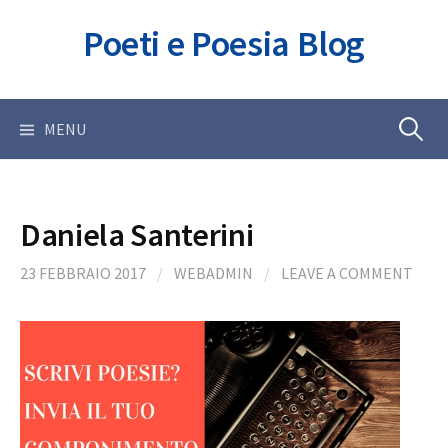
Skip
Poeti e Poesia Blog
to
content
Ricerca
MENU
per:
Daniela Santerini
23 FEBBRAIO 2017
/
WEBADMIN
/
LEAVE A COMMENT