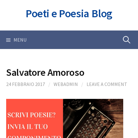
Skip
Poeti e Poesia Blog
to
content
Ricerca
MENU
per:
Salvatore Amoroso
24 FEBBRAIO 2017
/
WEBADMIN
/
LEAVE A COMMENT