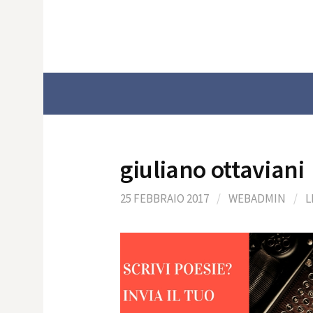
Skip
to
content
giuliano ottaviani
25 FEBBRAIO 2017
/
WEBADMIN
/
L