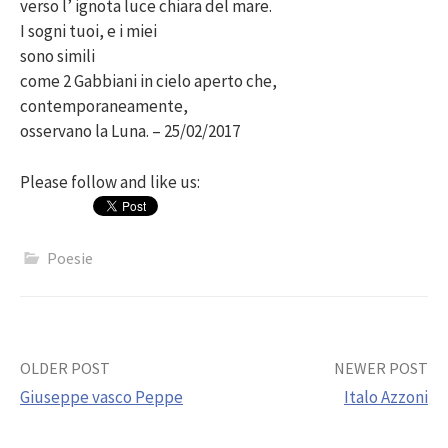
verso l’ ignota luce chiara del mare.
I sogni tuoi, e i miei
sono simili
come 2 Gabbiani in cielo aperto che,
contemporaneamente,
osservano la Luna. – 25/02/2017
Please follow and like us:
Poesie
Post
OLDER POST
NEWER POST
Giuseppe vasco Peppe
Italo Azzoni
navigation