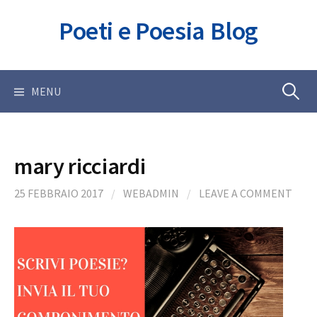
Skip
Poeti e Poesia Blog
to
content
Ricerca
MENU
per:
mary ricciardi
25 FEBBRAIO 2017
/
WEBADMIN
/
LEAVE A COMMENT