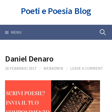
Skip
Poeti e Poesia Blog
to
content
Ricerca
MENU
per:
Daniel Denaro
26 FEBBRAIO 2017
/
WEBADMIN
/
LEAVE A COMMENT