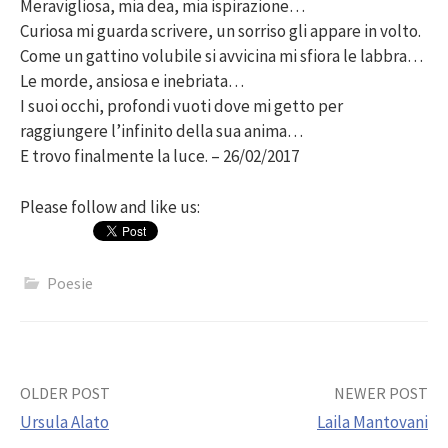
Meravigliosa, mia dea, mia ispirazione…
Curiosa mi guarda scrivere, un sorriso gli appare in volto.
Come un gattino volubile si avvicina mi sfiora le labbra…
Le morde, ansiosa e inebriata…
I suoi occhi, profondi vuoti dove mi getto per
raggiungere l’infinito della sua anima…
E trovo finalmente la luce. – 26/02/2017
Please follow and like us:
Poesie
Post
OLDER POST
NEWER POST
Ursula Alato
Laila Mantovani