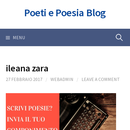
Skip
Poeti e Poesia Blog
to
content
Ricerca
MENU
per:
ileana zara
27 FEBBRAIO 2017
/
WEBADMIN
/
LEAVE A COMMENT