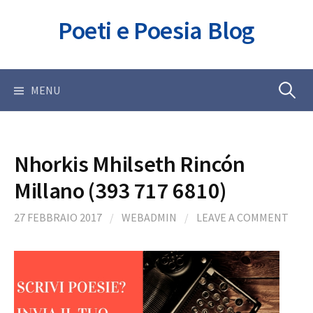
Skip
Poeti e Poesia Blog
to
content
Ricerca
MENU
per:
Nhorkis Mhilseth Rincón
Millano (393 717 6810)
27 FEBBRAIO 2017
/
WEBADMIN
/
LEAVE A COMMENT