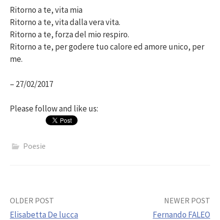
Ritorno a te, vita mia
Ritorno a te, vita dalla vera vita.
Ritorno a te, forza del mio respiro.
Ritorno a te, per godere tuo calore ed amore unico, per
me.
– 27/02/2017
Please follow and like us:
Poesie
Post
OLDER POST
NEWER POST
Elisabetta De lucca
Fernando FALEO