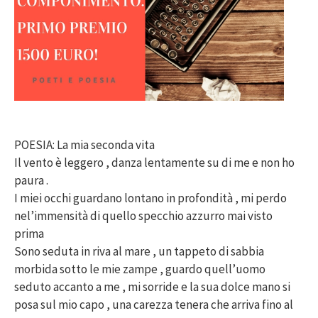
POESIA: La mia seconda vita
Il vento è leggero , danza lentamente su di me e non ho
paura .
I miei occhi guardano lontano in profondità , mi perdo
nel’immensità di quello specchio azzurro mai visto
prima
Sono seduta in riva al mare , un tappeto di sabbia
morbida sotto le mie zampe , guardo quell’uomo
seduto accanto a me , mi sorride e la sua dolce mano si
posa sul mio capo , una carezza tenera che arriva fino al