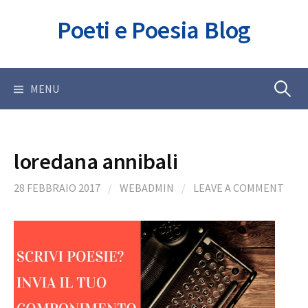
Skip
Poeti e Poesia Blog
to
content
Ricerca
MENU
per:
loredana annibali
28 FEBBRAIO 2017
/
WEBADMIN
/
LEAVE A COMMENT