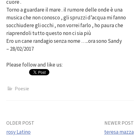
cuore .
Torno a guardare il mare . il rumore delle onde è una
musica che non conosco , gli spruzzi d’acqua mi fanno
socchiudere gli occhi , non vorrei farlo , ho paura che
riaprendoli tutto questo non ci sia più
Ero un cane randagio senza nome …..ora sono Sandy
– 28/02/2017
Please follow and like us:
Poesie
Post
OLDER POST
NEWER POST
rosy Latino
teresa mazza