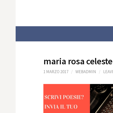
Skip
to
content
maria rosa celeste
1 MARZO 2017
/
WEBADMIN
/
LEAV