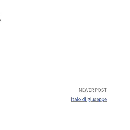
o…
7
NEWER POST
italo di giuseppe