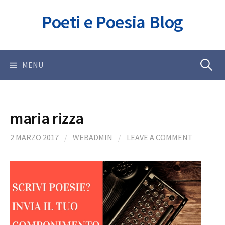
Skip
Poeti e Poesia Blog
to
content
Ricerca
MENU
per:
maria rizza
2 MARZO 2017
/
WEBADMIN
/
LEAVE A COMMENT