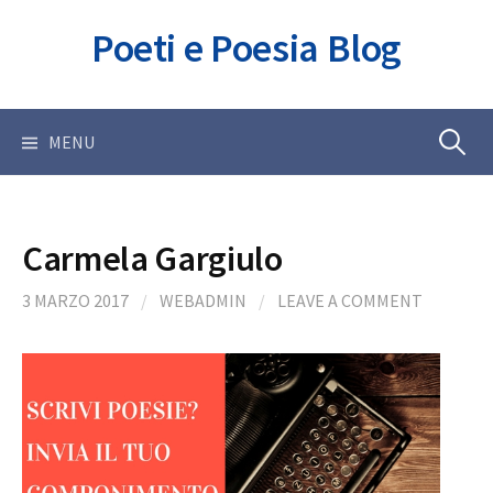
Skip
Poeti e Poesia Blog
to
content
Ricerca
MENU
per:
Carmela Gargiulo
3 MARZO 2017
/
WEBADMIN
/
LEAVE A COMMENT