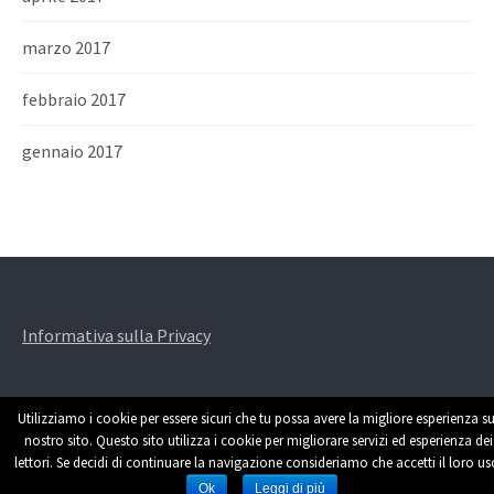
marzo 2017
febbraio 2017
gennaio 2017
Informativa sulla Privacy
Utilizziamo i cookie per essere sicuri che tu possa avere la migliore esperienza su
nostro sito. Questo sito utilizza i cookie per migliorare servizi ed esperienza dei
lettori. Se decidi di continuare la navigazione consideriamo che accetti il loro us
Powered by
WordPress
|
Theme by
Themehaus
Ok
Leggi di più