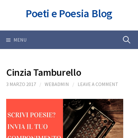
Skip
Poeti e Poesia Blog
to
content
Ricerca
MENU
per:
Cinzia Tamburello
3 MARZO 2017
/
WEBADMIN
/
LEAVE A COMMENT