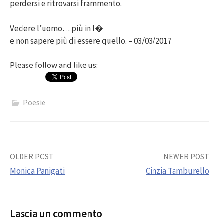
perdersi e ritrovarsi frammento.
Vedere l’uomo… più in l�
e non sapere più di essere quello. – 03/03/2017
Please follow and like us:
Poesie
Post
OLDER POST
NEWER POST
Monica Panigati
Cinzia Tamburello
navigation
Lascia un commento