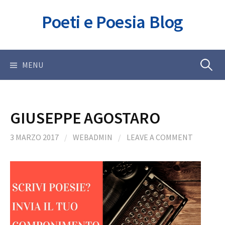
Skip
Poeti e Poesia Blog
to
content
Ricerca
MENU
per:
GIUSEPPE AGOSTARO
3 MARZO 2017
/
WEBADMIN
/
LEAVE A COMMENT