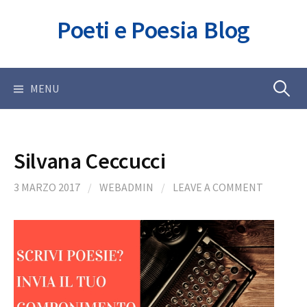
Skip
Poeti e Poesia Blog
to
content
Ricerca
MENU
per:
Silvana Ceccucci
3 MARZO 2017
/
WEBADMIN
/
LEAVE A COMMENT