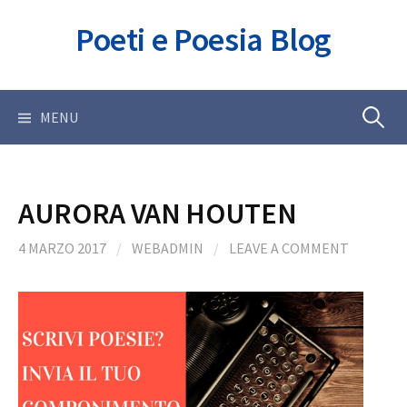
Skip
Poeti e Poesia Blog
to
content
Ricerca
MENU
per:
AURORA VAN HOUTEN
4 MARZO 2017
/
WEBADMIN
/
LEAVE A COMMENT