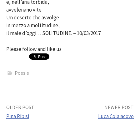
e, nell’aria torbida,
avvelenano vite.
Un deserto che avvolge
in mezzo a moltitudine,
il male d’oggi… SOLITUDINE. – 10/03/2017
Please follow and like us:
Poesie
Post
OLDER POST
NEWER POST
Pina Ribisi
Luca Colaiacovo
navigation