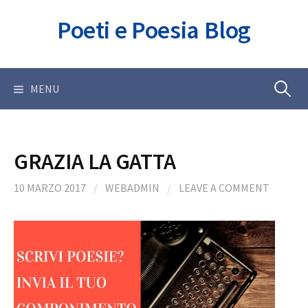
Skip
Poeti e Poesia Blog
to
content
Ricerca
MENU
per:
GRAZIA LA GATTA
10 MARZO 2017
/
WEBADMIN
/
LEAVE A COMMENT