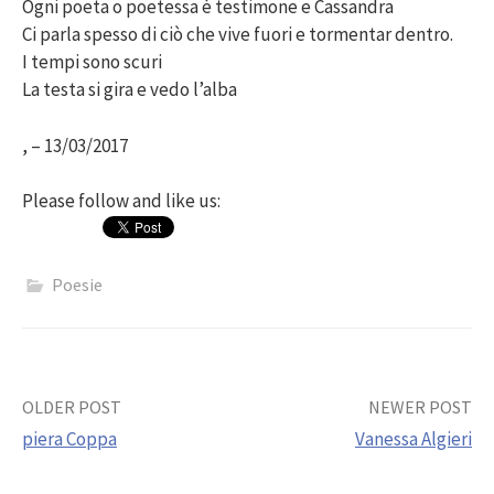
Ogni poeta o poetessa è testimone e Cassandra
Ci parla spesso di ciò che vive fuori e tormentar dentro.
I tempi sono scuri
La testa si gira e vedo l’alba
, – 13/03/2017
Please follow and like us:
Poesie
Post
OLDER POST
NEWER POST
piera Coppa
Vanessa Algieri
navigation