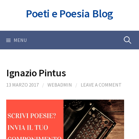
Skip
Poeti e Poesia Blog
to
content
Ricerca
MENU
per:
Ignazio Pintus
13 MARZO 2017
/
WEBADMIN
/
LEAVE A COMMENT