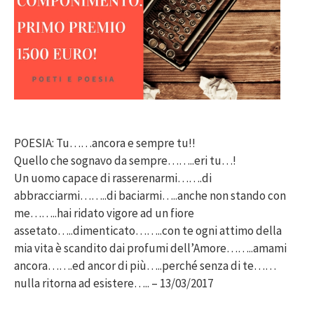
POESIA: Tu……ancora e sempre tu!!
Quello che sognavo da sempre……..eri tu…!
Un uomo capace di rasserenarmi…….di
abbracciarmi……..di baciarmi…..anche non stando con
me……..hai ridato vigore ad un fiore
assetato…..dimenticato……..con te ogni attimo della
mia vita è scandito dai profumi dell’Amore……..amami
ancora…….ed ancor di più…..perché senza di te……
nulla ritorna ad esistere….. – 13/03/2017