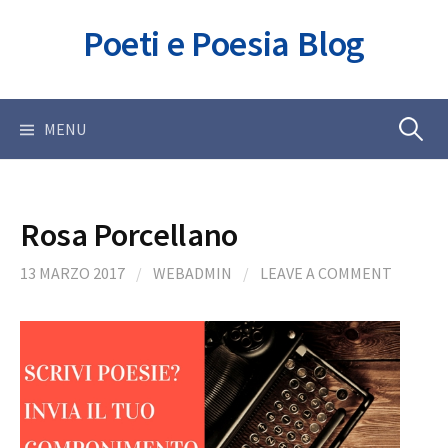
Skip
Poeti e Poesia Blog
to
content
Ricerca
MENU
per:
Rosa Porcellano
13 MARZO 2017
/
WEBADMIN
/
LEAVE A COMMENT