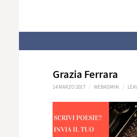
Skip
to
content
Grazia Ferrara
14 MARZO 2017
/
WEBADMIN
/
LEA