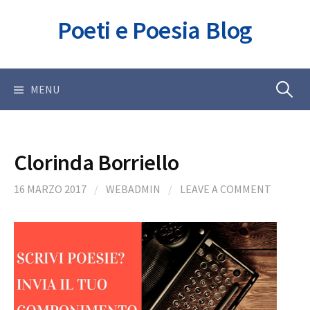
Skip
Poeti e Poesia Blog
to
content
Ricerca
MENU
per:
Clorinda Borriello
16 MARZO 2017
/
WEBADMIN
/
LEAVE A COMMENT