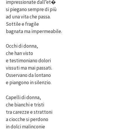
impressionate dall’et�
si piegano sempre di più
ad una vita che passa.
Sottile e fragile
bagnata ma impermeabile.
Occhi di donna,
che han visto
e testimoniano dolori
vissuti ma mai passati.
Osservano da lontano
e piangono in silenzio.
Capelli di donna,
che bianchi e tristi
tra carezze e strattoni
a ciocche si perdono
in dolci malinconie