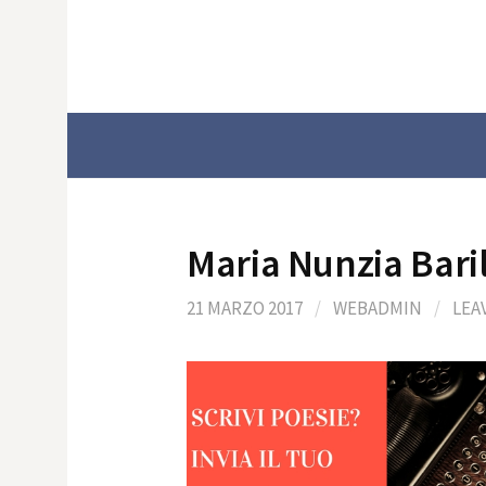
Skip
to
content
Maria Nunzia Bari
21 MARZO 2017
/
WEBADMIN
/
LEA