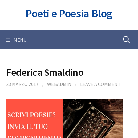
Skip
Poeti e Poesia Blog
to
content
Ricerca
MENU
per:
Federica Smaldino
23 MARZO 2017
/
WEBADMIN
/
LEAVE A COMMENT