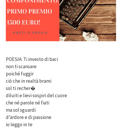
POESIA: Ti investo di baci
non ti scansare
poiché fuggir
ciò che in realtà brami
sol ti recher�
diluiti e lievi sospiri del cuore
che né parole né fiati
ma sol sguardi
d’ardore e di passione
io leggo in te