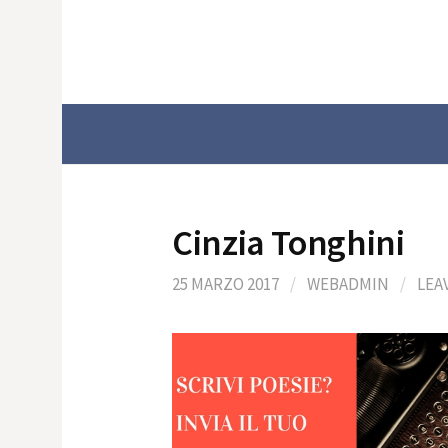
Skip
to
content
Cinzia Tonghini
25 MARZO 2017
/
WEBADMIN
/
LEA