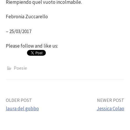
Riempiendo quel vuoto incolmabile.
Febronia Zuccarello
– 25/03/2017
Please follow and like us:
Poesie
Post
OLDER POST
NEWER POST
laura del gobbo
Jessica Colao
navigation