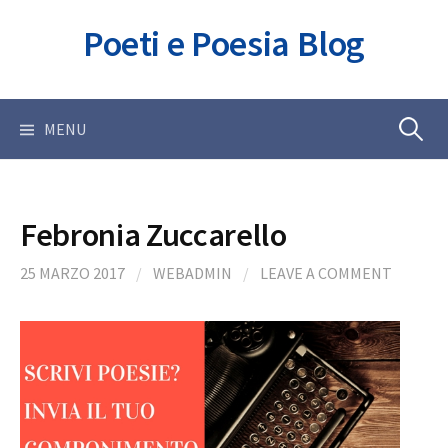
Skip
Poeti e Poesia Blog
to
content
Ricerca
MENU
per:
Febronia Zuccarello
25 MARZO 2017
/
WEBADMIN
/
LEAVE A COMMENT